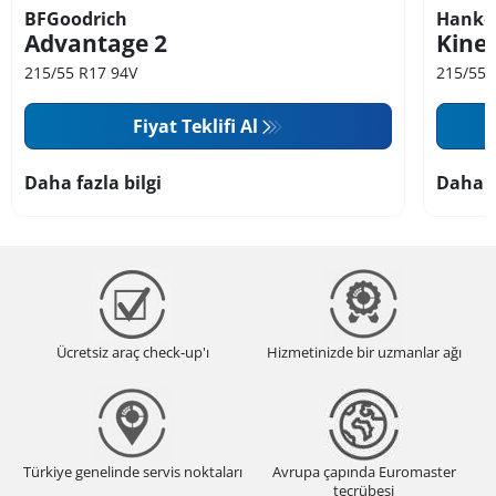
BFGoodrich
Hanko
Advantage 2
Kine
215/55 R17 94V
215/55 
Fiyat Teklifi Al
Daha fazla bilgi
Daha f
Ücretsiz araç check-up'ı
Hizmetinizde bir uzmanlar ağı
Türkiye genelinde servis noktaları
Avrupa çapında Euromaster
tecrübesi