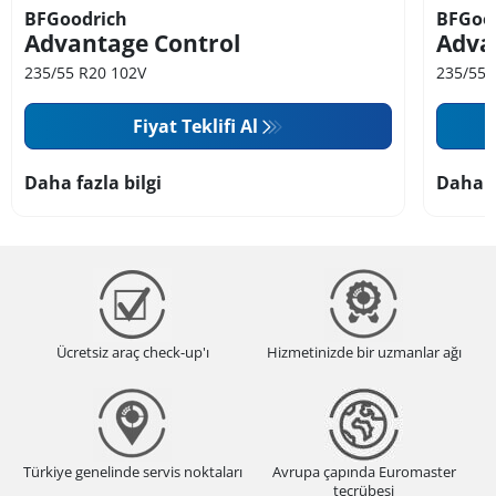
BFGoodrich
BFGoo
Advantage Control
Adva
235/55 R20 102V
235/55 
Fiyat Teklifi Al
Daha fazla bilgi
Daha f
Ücretsiz araç check-up'ı
Hizmetinizde bir uzmanlar ağı
Türkiye genelinde servis noktaları
Avrupa çapında Euromaster
tecrübesi