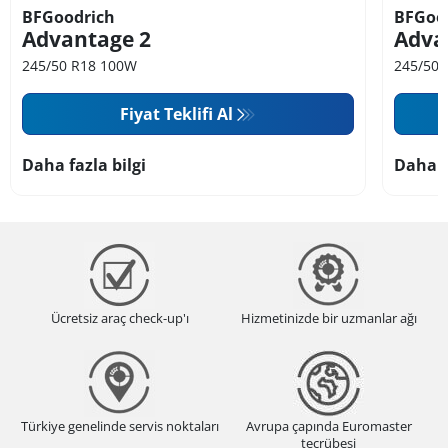
BFGoodrich
BFGoo
Advantage 2
Adva
245/50 R18 100W
245/50 
Fiyat Teklifi Al
Daha fazla bilgi
Daha f
Ücretsiz araç check-up'ı
Hizmetinizde bir uzmanlar ağı
Türkiye genelinde servis noktaları
Avrupa çapında Euromaster
tecrübesi