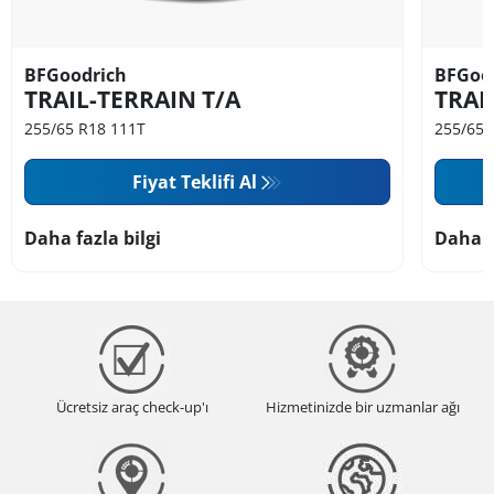
BFGoodrich
BFGoo
TRAIL-TERRAIN T/A
TRAI
255/65 R18 111T
255/65 
Fiyat Teklifi Al
Daha fazla bilgi
Daha f
Ücretsiz araç check-up'ı
Hizmetinizde bir uzmanlar ağı