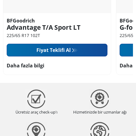
BFGoodrich
BFGoo
Advantage T/A Sport LT
G-for
225/65 R17 102T
225/65 
Fiyat Teklifi Al
Daha fazla bilgi
Daha f
Ücretsiz araç check-up'ı
Hizmetinizde bir uzmanlar ağı