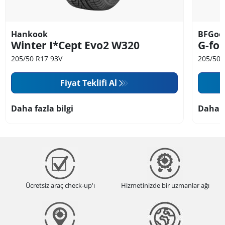
Hankook
BFGoo
Winter I*Cept Evo2 W320
G-for
205/50 R17 93V
205/50 
Fiyat Teklifi Al
Daha fazla bilgi
Daha f
Ücretsiz araç check-up'ı
Hizmetinizde bir uzmanlar ağı