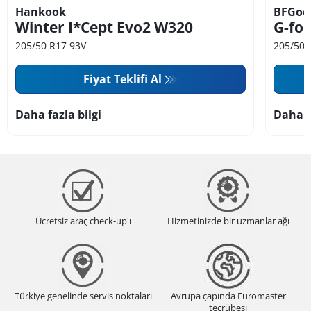
Hankook
BFGoo
Winter I*Cept Evo2 W320
G-for
205/50 R17 93V
205/50 
Fiyat Teklifi Al
Daha fazla bilgi
Daha f
Ücretsiz araç check-up'ı
Hizmetinizde bir uzmanlar ağı
Türkiye genelinde servis noktaları
Avrupa çapında Euromaster
tecrübesi