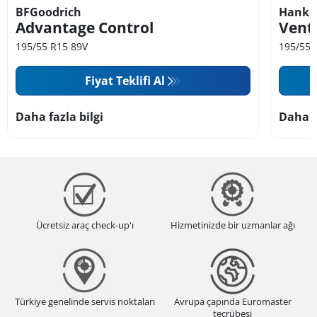
BFGoodrich
Hanko
Advantage Control
Vent
195/55 R15 89V
195/55 
Fiyat Teklifi Al
Daha fazla bilgi
Daha f
Ücretsiz araç check-up'ı
Hizmetinizde bir uzmanlar ağı
Türkiye genelinde servis noktaları
Avrupa çapında Euromaster
tecrübesi