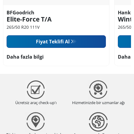
BFGoodrich
Hanko
Elite-Force T/A
Wint
265/50 R20 111V
265/50 
Fiyat Teklifi Al
Daha fazla bilgi
Daha f
Ücretsiz araç check-up'ı
Hizmetinizde bir uzmanlar ağı