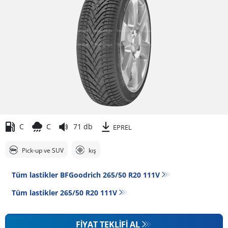
C
C
71 db
EPREL
Pick-up ve SUV
kış
Tüm lastikler BFGoodrich 265/50 R20 111V
Tüm lastikler‎ 265/50 R20 111V
FIYAT TEKLIFI AL