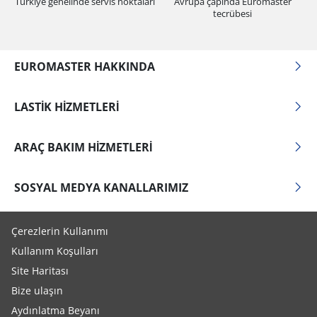
Türkiye genelinde servis noktaları
Avrupa çapında Euromaster
tecrübesi
EUROMASTER HAKKINDA
LASTIK HIZMETLERI
ARAÇ BAKIM HIZMETLERI
SOSYAL MEDYA KANALLARIMIZ
Çerezlerin Kullanımı
Kullanım Koşulları
Site Haritası
Bize ulaşın
Aydınlatma Beyanı