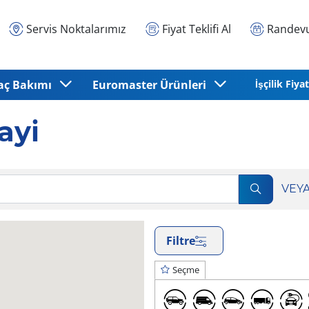
Servis Noktalarımız
Fiyat Teklifi Al
Randevu
aç Bakımı
Euromaster Ürünleri
İşçilik Fiyat
ayi
VEY
Filtre
Seçme