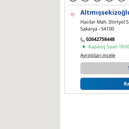
Altmışsekizoğ
Hacılar Mah. Dörtyol S
Sakarya - 54100
02642758448
Kapanış Saati 18:0
Ayrıntıları incele
R