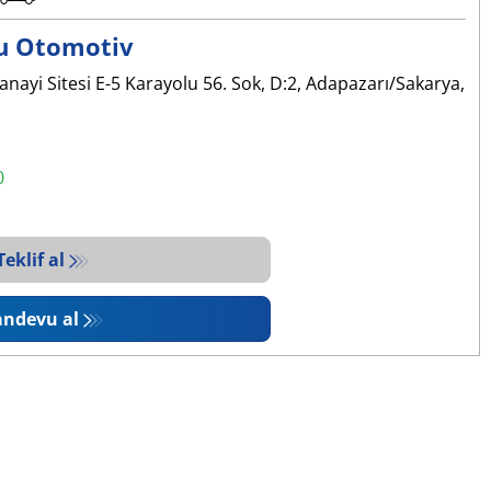
lu Otomotiv
anayi Sitesi E-5 Karayolu 56. Sok, D:2, Adapazarı/Sakarya,
0
Teklif al
andevu al