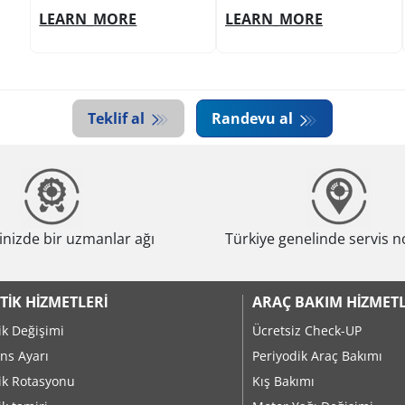
LEARN_MORE
LEARN_MORE
Item
1
of
Teklif al
Randevu al
10
nizde bir uzmanlar ağı
Türkiye genelinde servis n
TIK HIZMETLERI
ARAÇ BAKIM HIZMETL
ik Değişimi
Ücretsiz Check-UP
ns Ayarı
Periyodik Araç Bakımı
ik Rotasyonu
Kış Bakımı