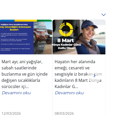
Mart ayı; ani yağışlar,
Hayatın her alanında
Fren
sabah saatlerinde
emeği, cesareti ve
güve
buzlanma ve gün içinde
sevgisiyle iz bırakan tüm
parç
değişen sıcaklıklarla
kadınların 8 Mart Dünya
ay i
sürücüler içi...
Kadınlar G...
doğr
Devamını oku
Devamını oku
Dev
12/03/2026
08/03/2026
06/0