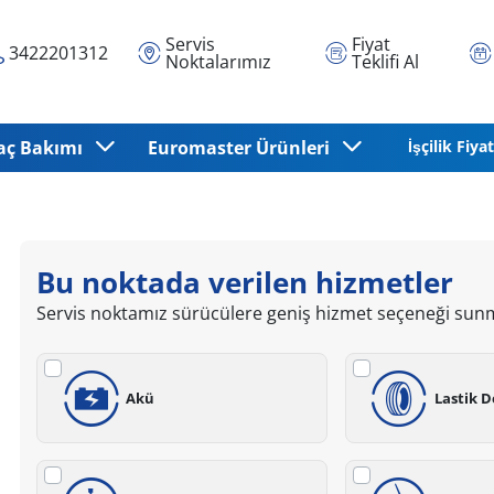
Servis
Fiyat
3422201312
Noktalarımız
Teklifi Al
aç Bakımı
Euromaster Ürünleri
İşçilik Fiyat
Bu noktada verilen hizmetler
Servis noktamız sürücülere geniş hizmet seçeneği sun
Akü
Lastik D