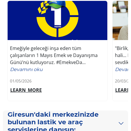
Emeğiyle geleceği inşa eden tüm
"Birlik
çalışanların 1 Mayıs Emek ve Dayanışma
hali...
Günü’nü kutluyoruz. #EmekveDa...
sevdikle
Devamını oku
Devam
01/05/2026
20/03/2
LEARN_MORE
LEAR
Giresun'daki merkezinizde
bulunan lastik ve araç
servislerine danışın: