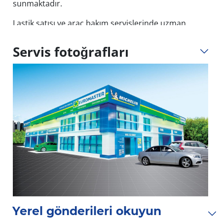
sunmaktadır.
Lastik satışı ve araç bakım servislerinde uzman
Giresun Euromaster servis noktanızla iletişime
geçebilir, online fiyat teklifi alabilir veya online
Servis fotoğrafları
randevu alabilirsiniz.
Yerel gönderileri okuyun