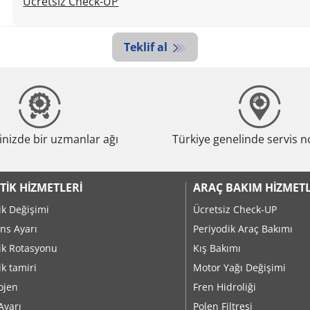
Ücretsiz Check-UP
Teklif al
nizde bir uzmanlar ağı
Türkiye genelinde servis n
TIK HIZMETLERI
ARAÇ BAKIM HIZMETL
ik Değişimi
Ücretsiz Check-UP
ns Ayarı
Periyodik Araç Bakımı
ik Rotasyonu
Kış Bakımı
ik tamiri
Motor Yağı Değişimi
ojen
Fren Hidroliği
Ayarı
Polen Filtresi