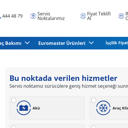
Servis
Fiyat Teklifi
R
444 48 79
Noktalarımız
Al
O
aç Bakımı
Euromaster Ürünleri
İşçilik Fiyat
Bu noktada verilen hizmetler
Servis noktamız sürücülere geniş hizmet seçeneği sun
Akü
Araç Kl