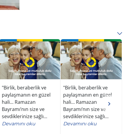
"Birlik, beraberlik ve
"Birlik, beraberlik ve
Mart
paylaşmanın en güzel
paylaşmanın en güzel
sab
hali... Ramazan
hali... Ramazan
buz
Bayramı’nın size ve
Bayramı’nın size ve
deği
sevdiklerinize sağlı...
sevdiklerinize sağlı...
sürü
Devamını oku
Devamını oku
Dev