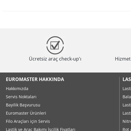
Ücretsiz araç check-up'ı
Hizmeti
EUROMASTER HAKKINDA
LAS
Hakkımızda
Last
Servis Noktaları
Bala
Bayilik Başvurusu
Last
Euromaster Ürünleri
Last
Filo Araçları için Servis
Nitr
Lastik ve Araç Bakımı İşçilik Fiyatları
Rot 