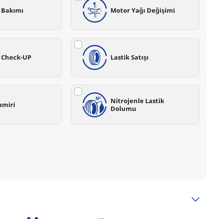
ş Bakımı
Motor Yağı Değişimi
z Check-UP
Lastik Satışı
Nitrojenle Lastik
amiri
Dolumu