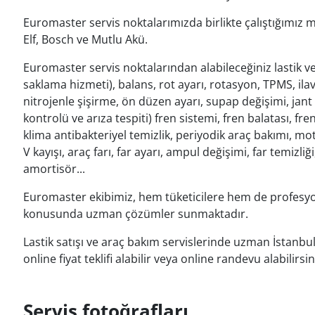
Euromaster servis noktalarımızda birlikte çalıştığımız 
Elf, Bosch ve Mutlu Akü.
Euromaster servis noktalarından alabileceğiniz lastik ve ar
saklama hizmeti), balans, rot ayarı, rotasyon, TPMS, ilave
nitrojenle şişirme, ön düzen ayarı, supap değişimi, jant 
kontrolü ve arıza tespiti) fren sistemi, fren balatası, fre
klima antibakteriyel temizlik, periyodik araç bakımı, motor 
V kayışı, araç farı, far ayarı, ampul değişimi, far temizliğ
amortisör...
Euromaster ekibimiz, hem tüketicilere hem de profesyone
konusunda uzman çözümler sunmaktadır.
Lastik satışı ve araç bakım servislerinde uzman İstanbul
online fiyat teklifi alabilir veya online randevu alabilirsin
Servis fotoğrafları