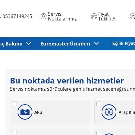
Servis
Fiyat
05367149245
Noktalarımız
Teklifi Al
aç Bakımı
Euromaster Ürünleri
İşçilik Fiyat
Bu noktada verilen hizmetler
Servis noktamız sürücülere geniş hizmet seçeneği sun
Akü
Araç Kl