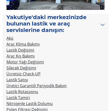
Item
Yakutiye'daki merkezinizde
1
bulunan lastik ve araç
of
servislerine danışın:
2
Akü
Araç Klima Bakımı
Lastik Değişimi
Araç Kış Bakımı
Motor Yağı Değişimi
Silecek Değişimi
Ücretsiz Check-UP
Lastik Satışı
Üretici Garantili Periyodik Bakım
Lastik Rotasyonu
Lastik Tamiri
Nitrojenle Lastik Dolumu
Polen Filtresi Değişimi