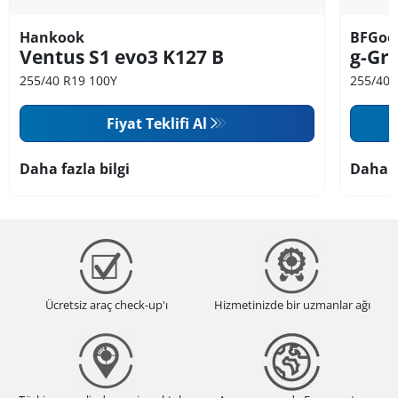
Hankook
BFGoo
Ventus S1 evo3 K127 B
g-Gri
255/40 R19 100Y
255/40 
Fiyat Teklifi Al
Daha fazla bilgi
Daha f
Ücretsiz araç check-up'ı
Hizmetinizde bir uzmanlar ağı