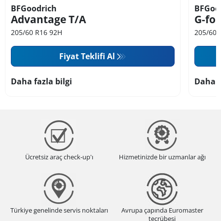
BFGoodrich
BFGoo
Advantage T/A
G-for
205/60 R16 92H
205/60 
Fiyat Teklifi Al
Daha fazla bilgi
Daha f
Ücretsiz araç check-up'ı
Hizmetinizde bir uzmanlar ağı
Türkiye genelinde servis noktaları
Avrupa çapında Euromaster
tecrübesi