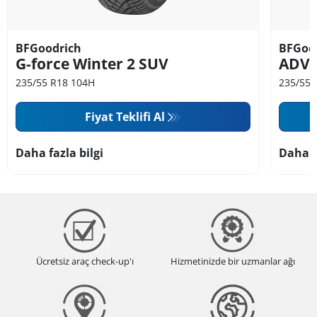
BFGoodrich
BFGoo
G-force Winter 2 SUV
ADV
235/55 R18 104H
235/55 
Fiyat Teklifi Al
Daha fazla bilgi
Daha f
Ücretsiz araç check-up'ı
Hizmetinizde bir uzmanlar ağı