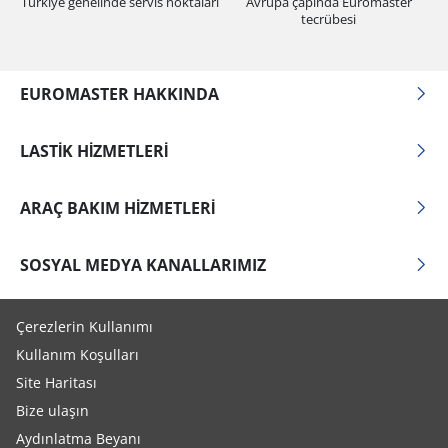
Türkiye genelinde servis noktaları
Avrupa çapında Euromaster
tecrübesi
EUROMASTER HAKKINDA
LASTIK HIZMETLERI
ARAÇ BAKIM HIZMETLERI
SOSYAL MEDYA KANALLARIMIZ
Çerezlerin Kullanımı
Kullanım Koşulları
Site Haritası
Bize ulaşın
Aydınlatma Beyanı