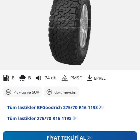
E
B
74 db
PMSF
EPREL
Pick-up ve SUV
dört mevsim
Tüm lastikler BFGoodrich 275/70 R16 119S
Tüm lastikler‎ 275/70 R16 119S
FIYAT TEKLIFI AL