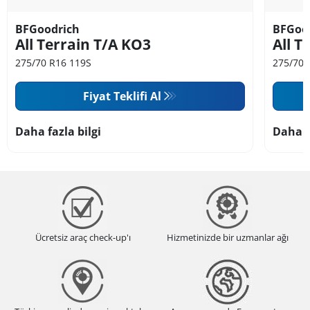
BFGoodrich
BFGoo
All Terrain T/A KO3
All T
275/70 R16 119S
275/70 
Fiyat Teklifi Al
Daha fazla bilgi
Daha f
Ücretsiz araç check-up'ı
Hizmetinizde bir uzmanlar ağı