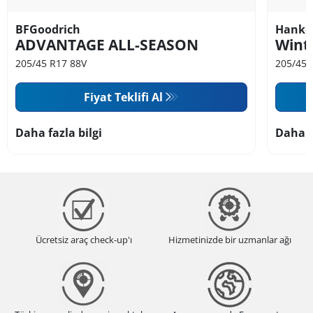
BFGoodrich
Hanko
ADVANTAGE ALL-SEASON
Wint
205/45 R17 88V
205/45 
Fiyat Teklifi Al
Daha fazla bilgi
Daha f
Ücretsiz araç check-up'ı
Hizmetinizde bir uzmanlar ağı