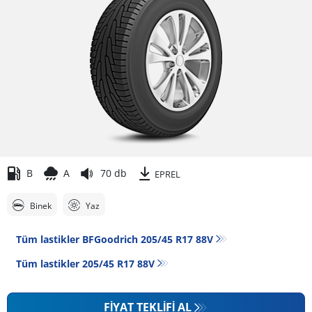
B
A
70 db
EPREL
Binek
Yaz
Tüm lastikler BFGoodrich 205/45 R17 88V
Tüm lastikler‎ 205/45 R17 88V
FIYAT TEKLIFI AL