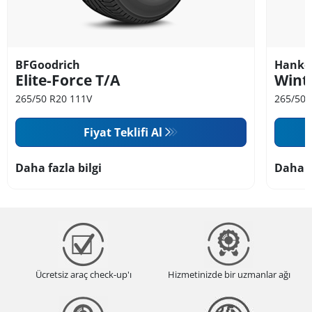
BFGoodrich
Hanko
Elite-Force T/A
Wint
265/50 R20 111V
265/50 
Fiyat Teklifi Al
Daha fazla bilgi
Daha f
Ücretsiz araç check-up'ı
Hizmetinizde bir uzmanlar ağı