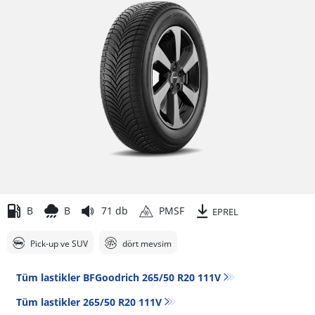
B
B
71 db
PMSF
EPREL
Pick-up ve SUV
dört mevsim
Tüm lastikler BFGoodrich 265/50 R20 111V
Tüm lastikler‎ 265/50 R20 111V